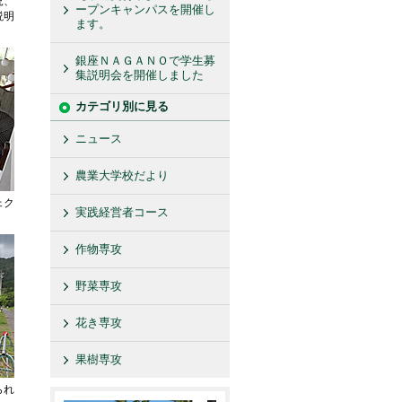
況、
ープンキャンパスを開催し
説明
ます。
銀座ＮＡＧＡＮＯで学生募
集説明会を開催しました
カテゴリ別に見る
ニュース
農業大学校だより
ェク
実践経営者コース
作物専攻
野菜専攻
花き専攻
果樹専攻
られ