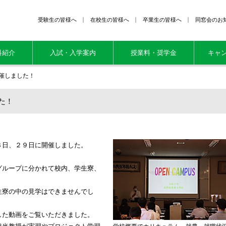
受験生の皆様へ
在校生の皆様へ
卒業生の皆様へ
同窓会のお
科紹介
入試・入学案内
授業料・奨学金
キャ
催しました！
た！
８日、２９日に開催しました。
グループに分かれて校内、学生寮、
生寮の中の見学はできませんでし
した動画をご覧いただきました。