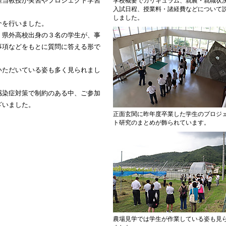
担当教授が実習やプロジェクト学習
学校概要でカリキュラム、就農・就職状
入試日程、授業料・諸経費などについて
しました。
介を行いました。
、県外高校出身の３名の学生が、事
事項などをもとに質問に答える形で
いただいている姿も多く見られまし
感染症対策で制約のある中、ご参加
ざいました。
正面玄関に昨年度卒業した学生のプロジ
ト研究のまとめが飾られています。
農場見学では学生が作業している姿も見