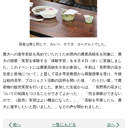
昼食は寮と同じで、カレー、サラダ、ヨーグルトでした。
農大への進学意欲を高めていただくため県内の農業高校生を対象に、農
大の授業・実習を体験する「体験学習」を８月４日（水）に実施しまし
た。このイベントには農業高校生９名が参加し、午前は「長野県の花き
生産と産地について」と題して花き専攻教授から模擬授業を受け、午後
は校内見学、プロジェクト活動の説明を聞いた後、「のうだい屋」で農
産物の販売実習を行いました。参加した生徒からは、「長野県の花きに
ついての知識をつけることができてよかった」、「売る体験ができない
ので、（販売）実習はよい機会になった。」、「高校を卒業したら、農
大に進学したいと思いました。」などの声が聞かれました。
前へ
一覧にもどる
次へ