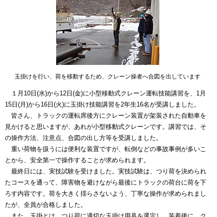
玉掛けを行い、荷を移動するため、クレーン操者へ合図を出しています
１月10日(水)から12日(金)に小型移動式クレーン運転技能講習を、1月
15日(月)から16日(火)に玉掛け技能講習を2年生16名が受講しました。
皆さん、トラックの運転席後方にクレーン装置が架装された自動車を
見かけると思いますが、あれが小型移動式クレーンです。講習では、そ
の操作方法、注意点、合図の出し方等を受講しました。
重い荷物を扱うには便利な装置ですが、転倒などの事故事例が多いこ
とから、安全第一で操作することが求められます。
最終日には、実技試験を受けました。実技試験は、つり荷を決められ
たコースを通って、障害物を避けながら最後にトラックの荷台に荷を下
ろす内容です。荷を大きく揺らさないよう、丁寧な操作が求められまし
たが、全員が合格しました。
また、玉掛とは、つり荷に適切な玉掛け用具を選定し、装着後に、ク