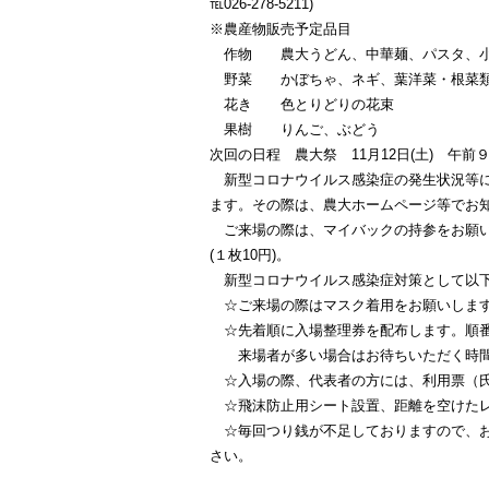
℡026-278-5211)
※農産物販売予定品目
作物 農大うどん、中華麺、パスタ、小
野菜 かぼちゃ、ネギ、葉洋菜・根菜
花き 色とりどりの花束
果樹 りんご、ぶどう
次回の日程 農大祭 11月12日(土) 午前９
新型コロナウイルス感染症の発生状況等に
ます。その際は、農大ホームページ等でお
ご来場の際は、マイバックの持参をお願い
(１枚10円)。
新型コロナウイルス感染症対策として以下
☆ご来場の際はマスク着用をお願いします
☆先着順に入場整理券を配布します。順番
来場者が多い場合はお待ちいただく時間
☆入場の際、代表者の方には、利用票（氏
☆飛沫防止用シート設置、距離を空けたレ
☆毎回つり銭が不足しておりますので、お
さい。