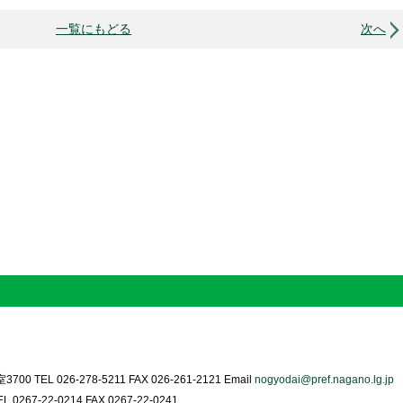
一覧にもどる
次へ
0 TEL 026-278-5211 FAX 026-261-2121 Email
nogyodai@pref.nagano.lg.jp
0267-22-0214 FAX 0267-22-0241