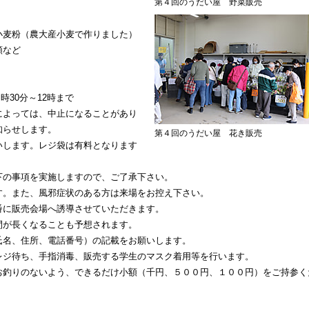
第４回のうだい屋 野菜販売
麦粉（農大産小麦で作りました）
類など
時30分～12時まで
よっては、中止になることがあり
知らせします。
第４回のうだい屋 花き販売
します。レジ袋は有料となります
の事項を実施しますので、ご了承下さい。
。また、風邪症状のある方は来場をお控え下さい。
に販売会場へ誘導させていただきます。
が長くなることも予想されます。
名、住所、電話番号）の記載をお願いします。
ジ待ち、手指消毒、販売する学生のマスク着用等を行います。
釣りのないよう、できるだけ小額（千円、５００円、１００円）をご持参く