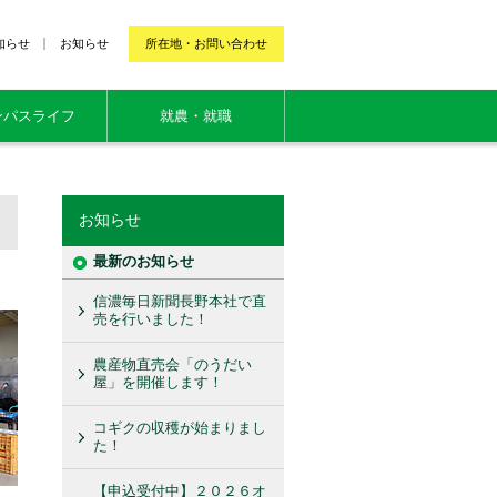
知らせ
お知らせ
所在地・お問い合わせ
ンパスライフ
就農・就職
お知らせ
最新のお知らせ
信濃毎日新聞長野本社で直
売を行いました！
農産物直売会「のうだい
屋」を開催します！
コギクの収穫が始まりまし
た！
【申込受付中】２０２６オ