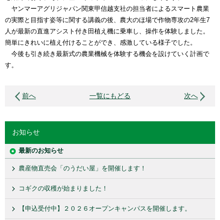
ヤンマーアグリジャパン関東甲信越支社の担当者によるスマート農業
の実際と目指す姿等に関する講義の後、農大のほ場で作物専攻の2年生7
人が最新の直進アシスト付き田植え機に乗車し、操作を体験しました。
簡単にきれいに植え付けることができ、感激している様子でした。
今後も引き続き最新式の農業機械を体験する機会を設けていく計画で
す。
前へ
一覧にもどる
次へ
お知らせ
最新のお知らせ
農産物直売会「のうだい屋」を開催します！
コギクの収穫が始まりました！
【申込受付中】２０２６オープンキャンパスを開催します。