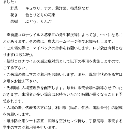
ました）
野菜 キュウリ、ナス、葉洋菜、根菜類など
花き 色とりどりの花束
果樹 ぶどう、りんご
※新型コロナウイルス感染症の発生状況等によっては、中止になるこ
とがあります。その際は、農大ホームページ等でお知らせします。
・ご来場の際は、マイバックの持参をお願いします。レジ袋は有料とな
ります(１枚10円)。
・新型コロナウイルス感染症対策として以下の事項を実施しますので、
ご了承下さい。
・ご来場の際はマスク着用をお願いします。また、風邪症状のある方は
来場をお控え下さい。
・先着順に入場整理券を配布します。順番に販売会場へ誘導させていた
だきます。来場者が多い場合はお待ちいただく時間が長くなることも予
想されます。
・入場の際、代表者の方には、利用票（氏名、住所、電話番号）の記載
をお願いします。
・飛沫防止用シート設置、距離を空けたレジ待ち、手指消毒、販売する
学生のマスク着用等を行います。