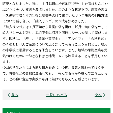
環境となりました。特に、７月11日に松代地区で発生した雹はりんごや
ぶどうに著しい被害を及ぼしました。このような状況下で、農業経営コ
ース果樹専攻１年の13名は被害を受けて傷ついたリンゴ果実の利用方法
について話し合い、「絵入リンゴ」の作成を決めました。
「絵入リンゴ」は７月下旬から果実に袋を掛け、10月中旬に袋を外して
絵入りシールを張り、11月下旬に収穫と同時にシールを剥して完成しま
す。図柄は、「寿」、「農業作業安全」、「アルクマ」、「合格祈願」
の４種としりんご産業について広く知ってもらうことを目的とし、地元
の小学校に贈呈することを予定しています。また、地域の果樹産業を元
気づけるための一助となればと地元ＪＡにも贈呈することを予定してい
ます。
今回の学生たちによる取り組みを通じ、今後、農業と関わってゆく中
で、災害などの苦難に遭遇しても、「転んでも何かを掴んで立ち上がろ
う」との強い意志や実践力を身に着けてもらえたと感じています。
前へ
一覧にもどる
次へ