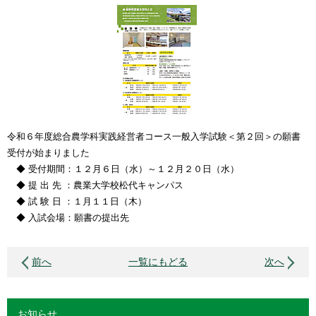
令和６年度総合農学科実践経営者コース一般入学試験＜第２回＞の願書
受付が始まりました
◆ 受付期間：１２月６日（水）～１２月２０日（水）
◆ 提 出 先 ：農業大学校松代キャンパス
◆ 試 験 日 ：１月１１日（木）
◆ 入試会場：願書の提出先
前へ
一覧にもどる
次へ
お知らせ