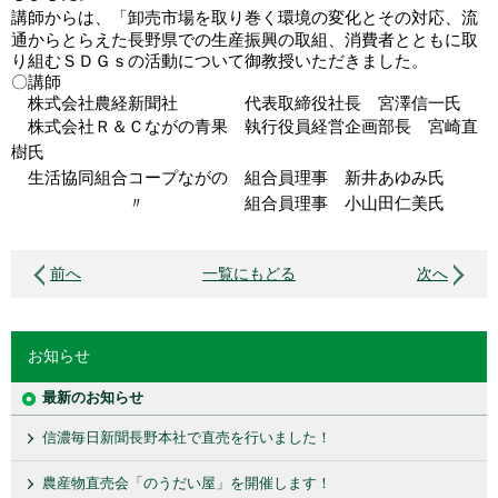
講師からは、「卸売市場を取り巻く環境の変化とその対応、流
通からとらえた長野県での生産振興の取組、消費者とともに取
り組むＳＤＧｓの活動について御教授いただきました。
〇
講師
株式会社農経新聞社 代表取締役社長 宮澤信一氏
株式会社Ｒ＆Ｃながの青果 執行役員経営企画部長 宮崎直
樹氏
生活協同組合コープながの
組合員理事 新井あゆみ氏
〃 組合員理事 小山田仁美氏
前へ
一覧にもどる
次へ
お知らせ
最新のお知らせ
信濃毎日新聞長野本社で直売を行いました！
農産物直売会「のうだい屋」を開催します！