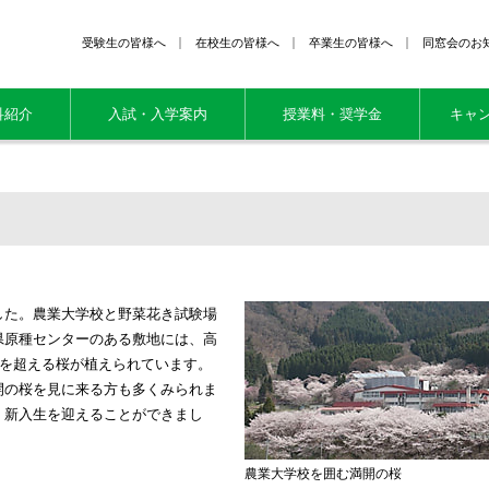
受験生の皆様へ
在校生の皆様へ
卒業生の皆様へ
同窓会のお
科紹介
入試・入学案内
授業料・奨学金
キャ
た。農業大学校と野菜花き試験場
県原種センターのある敷地には、高
本を超える桜が植えられています。
開の桜を見に来る方も多くみられま
、新入生を迎えることができまし
農業大学校を囲む満開の桜