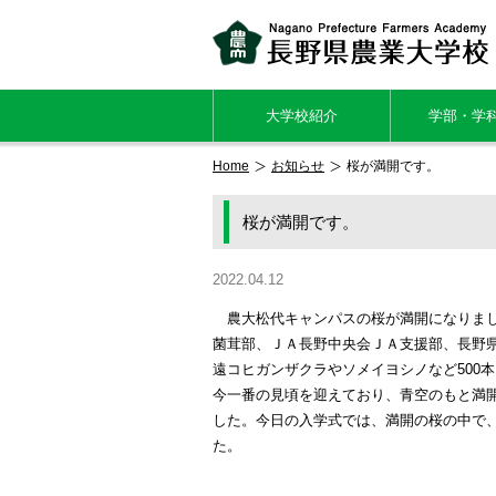
大学校紹介
学部・学
Home
お知らせ
桜が満開です。
桜が満開です。
2022.04.12
農大松代キャンパスの桜が満開になりまし
菌茸部、ＪＡ長野中央会ＪＡ支援部、長野
遠コヒガンザクラやソメイヨシノなど500
今一番の見頃を迎えており、青空のもと満
した。今日の入学式では、満開の桜の中で
た。