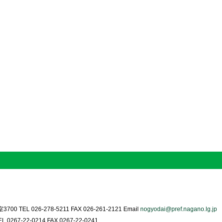
0 TEL 026-278-5211 FAX 026-261-2121 Email
nogyodai@pref.nagano.lg.jp
0267-22-0214 FAX 0267-22-0241