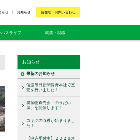
知らせ
お知らせ
所在地・お問い合わせ
ンパスライフ
就農・就職
お知らせ
最新のお知らせ
信濃毎日新聞長野本社で直
売を行いました！
農産物直売会「のうだい
屋」を開催します！
コギクの収穫が始まりまし
た！
【申込受付中】２０２６オ