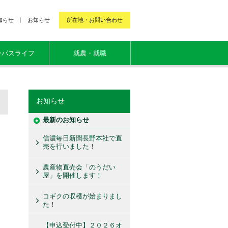
知らせ
お知らせ
所在地・お問い合わせ
ンパスライフ
就農・就職
お知らせ
最新のお知らせ
信濃毎日新聞長野本社で直
売を行いました！
農産物直売会「のうだい
屋」を開催します！
コギクの収穫が始まりまし
た！
【申込受付中】２０２６オ