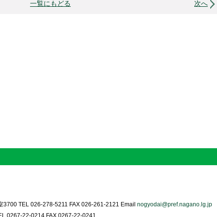
一覧にもどる
次へ
0 TEL 026-278-5211 FAX 026-261-2121 Email
nogyodai@pref.nagano.lg.jp
0267-22-0214 FAX 0267-22-0241