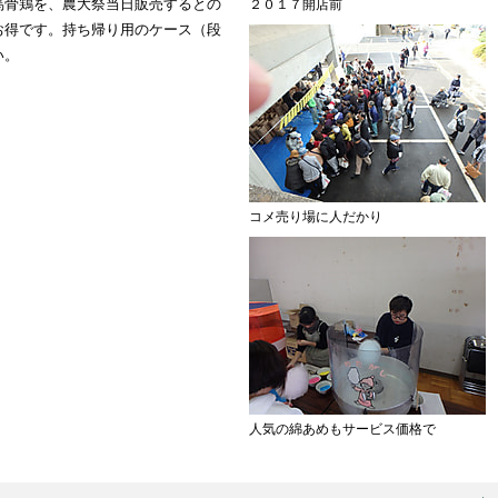
烏骨鶏を、農大祭当日販売するとの
２０１７開店前
お得です。持ち帰り用のケース（段
い。
コメ売り場に人だかり
人気の綿あめもサービス価格で