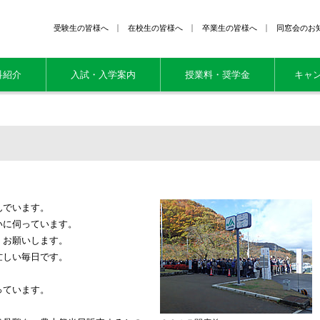
受験生の皆様へ
在校生の皆様へ
卒業生の皆様へ
同窓会のお
科紹介
入試・入学案内
授業料・奨学金
キャ
んでいます。
いに伺っています。
くお願いします。
忙しい毎日です。
っています。
。