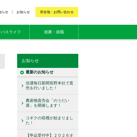
知らせ
お知らせ
所在地・お問い合わせ
ンパスライフ
就農・就職
お知らせ
最新のお知らせ
信濃毎日新聞長野本社で直
売を行いました！
農産物直売会「のうだい
屋」を開催します！
コギクの収穫が始まりまし
た！
【申込受付中】２０２６オ