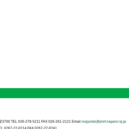
0 TEL 026-278-5211 FAX 026-261-2121 Email
nogyodai@pref.nagano.lg.jp
0267-22-0214 FAX 0267-22-0241