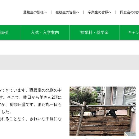
受験生の皆様へ
在校生の皆様へ
卒業生の皆様へ
同窓会のお
科紹介
入試・入学案内
授業料・奨学金
キャ
てきています。職員室の北側の中
です。そこで、昨日から羊さん2頭に
すが、食欲旺盛です。まだ丸一日も
ました。
れることなく、きれいな中庭にな