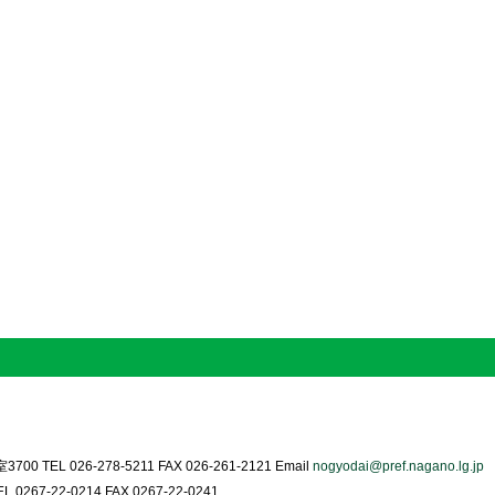
0 TEL 026-278-5211 FAX 026-261-2121 Email
nogyodai@pref.nagano.lg.jp
0267-22-0214 FAX 0267-22-0241