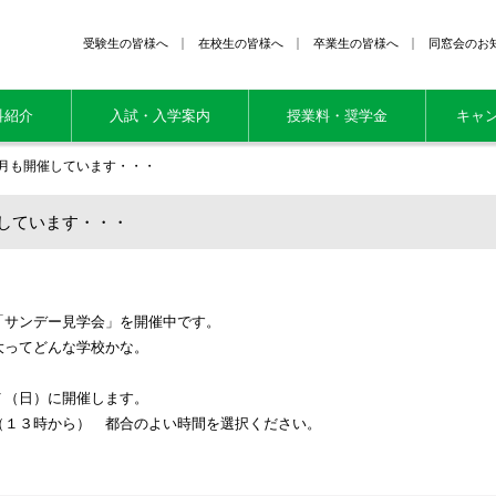
受験生の皆様へ
在校生の皆様へ
卒業生の皆様へ
同窓会のお
科紹介
入試・入学案内
授業料・奨学金
キャ
月も開催しています・・・
しています・・・
「サンデー見学会」を開催中です。
大ってどんな学校かな。
７（日）に開催します。
（１３時から） 都合のよい時間を選択ください。