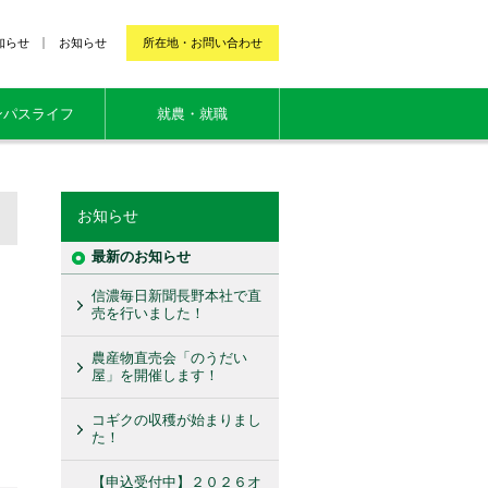
知らせ
お知らせ
所在地・お問い合わせ
ンパスライフ
就農・就職
お知らせ
最新のお知らせ
信濃毎日新聞長野本社で直
売を行いました！
農産物直売会「のうだい
屋」を開催します！
コギクの収穫が始まりまし
た！
【申込受付中】２０２６オ