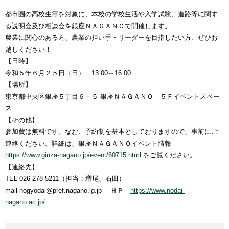
都市圏の高校生等を対象に、本校の学校生活や入学試験、進路等に関す
る説明会及び相談会を銀座ＮＡＧＡＮＯで開催します。
農業に関心のある方、農業の担い手・リーダーを目指したい方、ぜひお
越しください！
【日時】
令和５年６月２５日（日） 13:00～16:00
【場所】
東京都中央区銀座５丁目６－５
銀座ＮＡＧＡＮＯ
５Ｆイベントスペー
ス
【その他】
参加費は無料です。なお、予約制を基本としておりますので、事前にご
連絡ください。詳細は、銀座ＮＡＧＡＮＯイベント情報
https://www.ginza-nagano.jp/event/60715.html
をご覧ください。
【連絡先】
TEL 026-278-5211（担当：増尾、石田）
mail nogyodai@pref.nagano.lg.jp ＨＰ
https://www.nodai-
nagano.ac.jp/