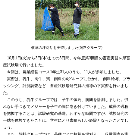
牧草の坪刈りを実習しました(飼料グループ)
10
月
1
日
(
火
)
から
3
日
(
木
)
までの
3
日間、今年度第
3
回目の畜産実習を県畜
産試験場で行いました。
今回は、農業経営コース
1
年生
31
人のうち、
11
人が参加しました。
実習は、乳牛、肉牛、鶏、飼料の
4
グループに分かれ、飼料給与、ブラ
ッシング、計測調査など、畜産試験場研究員の指導の下実習を行いまし
た。
このうち、乳牛グループでは、子牛の体高、胸囲を計測しました。慣
れない手つきでメジャーを子牛の胸に巻き付けていました。成長の過程
を把握することは、試験研究の基礎。わずかな時間ですが、試験研究の
一端を体験できたことは、学生にとり素晴らしい経験となったことでし
ょう。
また、飼料グループでは、品種ごとに牧草を坪刈りし、収量調査を実