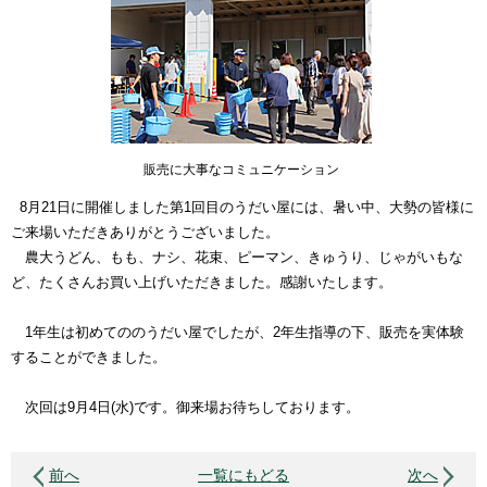
販売に大事なコミュニケーション
8
月
21
日に開催しました第
1
回目のうだい屋には、暑い中、大勢の皆様に
ご来場いただきありがとうございました。
農大うどん、もも、ナシ、花束、ピーマン、きゅうり、じゃがいもな
ど、たくさんお買い上げいただきました。感謝いたします。
1
年生は初めてののうだい屋でしたが、
2
年生指導の下、販売を実体験
することができました。
次回は
9
月
4
日
(
水
)
です。御来場お待ちしております。
前へ
一覧にもどる
次へ