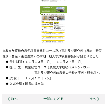
令和６年度総合農学科農業経営コース及び実科及び研究科（果樹・野菜
花き・畜産・南信農業）の前期一般入学試験願書受付が始まりました
◆ 受付期間：１１月１３日（月）～１１月２７日（月）
◆ 提 出 先 ：農業経営コースは農業大学校松代キャンパスへ
実科及び研究科は農業大学校各実科・研究科へ
◆ 試 験 日 ：１２月１２日（火）
◆ 入試会場：願書の提出先
前へ
一覧にもどる
次へ