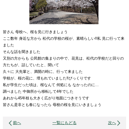
皆さん 母校へ、桜を見に行きましょう
ここ数年 身近な方から 松代の学校の桜が、素晴らしい‼️私 見に行って来
ました
そんな話を聞きました
又別の方からも 公民館の集まりの中で、花見は、松代の学校だと回りの
方たちが、話していたと、聞いて
久々に 大先輩と、満開の時に、行って来ました
学校が、桜の花に、埋もれていました‼️びっくりです
私が学生だった頃は、桜なんて 何処にも なかったのに…
調べました 中御所から移転して4年でした
あれから45年枝も大きく広がり地面につきそうです
皆さん是非とも春になったら 母校の桜を見にいきましょう
前へ
一覧にもどる
次へ