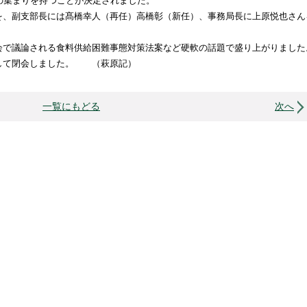
の集まりを持つことが決定されました。
、副支部長には髙橋幸人（再任）高橋彰（新任）、事務局長に上原悦也さん
で議論される食料供給困難事態対策法案など硬軟の話題で盛り上がりました
して閉会しました。 （萩原記）
一覧にもどる
次へ