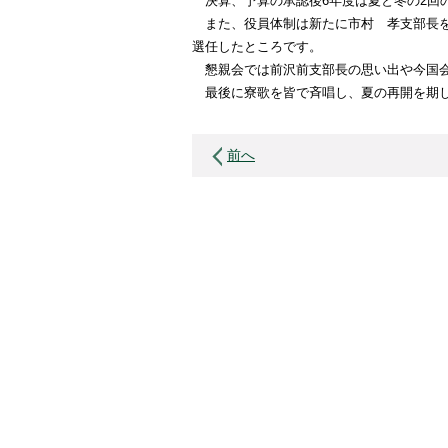
決算、予算の承認後6年度は夏と冬の2回
また、役員体制は新たに市村 孝支部長を
選任したところです。
懇親会では前沢前支部長の思い出や今国会
最後に寮歌を皆で斉唱し、夏の再開を期
前へ