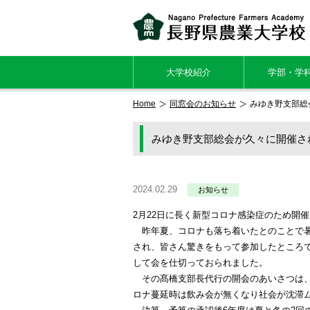
大学校紹介
学部・学
Home
同窓会のお知らせ
みゆき野支部総
みゆき野支部総会が久々に開催さ
2024.02.29
お知らせ
2月22日に長く新型コロナ感染症のため開
昨年夏、コロナも落ち着いたとのことで暑
され、皆さん驚きをもって参加したところ
して会を仕切っておられました。
その髙橋支部長代行の開会のあいさつは、
ロナ蔓延時は飲み会が無くなり社会が沈滞