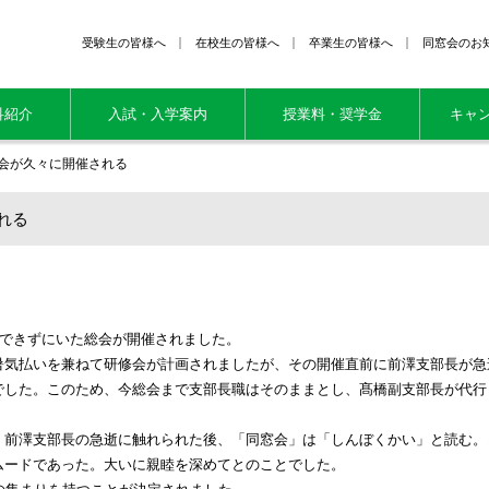
受験生の皆様へ
在校生の皆様へ
卒業生の皆様へ
同窓会のお
科紹介
入試・入学案内
授業料・奨学金
キャ
会が久々に開催される
れる
催できずにいた総会が開催されました。
気払いを兼ねて研修会が計画されましたが、その開催直前に前澤支部長が急
でした。このため、今総会まで支部長職はそのままとし、髙橋副支部長が代行
前澤支部長の急逝に触れられた後、「同窓会」は「しんぼくかい」と読む。
ムードであった。大いに親睦を深めてとのことでした。