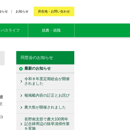
知らせ
お知らせ
所在地・お問い合わせ
ンパスライフ
就農・就職
同窓会のお知らせ
最新のお知らせ
令和８年度定期総会が開催
されました
報掲載内容の訂正とお詫び
逝
と
農大祭が開催されました
コ
長野南支部で農大100周年
記念碑周辺の除草清掃作業
を実施