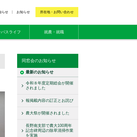
知らせ
お知らせ
所在地・お問い合わせ
ンパスライフ
就農・就職
同窓会のお知らせ
最新のお知らせ
令和８年度定期総会が開催
されました
報掲載内容の訂正とお詫び
農大祭が開催されました
長野南支部で農大100周年
記念碑周辺の除草清掃作業
を実施