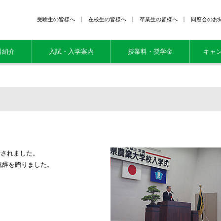
受験生の皆様へ
在校生の皆様へ
卒業生の皆様へ
同窓会のお
科紹介
入試・入学案内
授業料・奨学金
キャ
行されました。
祝辞を贈りました。