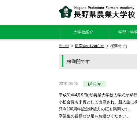
大学校紹介
学部・学
Home
同窓会のお知らせ
桜満開です
桜満開です
2019.04.18
お知らせ
平成31年4月9日(火)農業大学校入学式が挙
小松会長も来賓として出席され、新入生に
只今100周年記念碑後方の桜も満開です。
卒業生の皆様ぜひ足をお運びください。