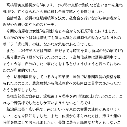
髙橋晴美支部長から6年ぶり、その間の支部の動向などあいさつを兼ね
説明後、亡くなられた会員に対し全員で黙とうを捧げました。
会計報告、役員の任期継続等を決め、昼食会を行いながら参加者から
近況やら思い出やらのスピーチ。
今回の出席者は女性5名男性1名と本会からの萩原7名でありました。
Ｓ32卒の方からは皺は増えても気は元気と現職時代の話などはＮＨＫの
朝ドラ「虎に翼」の様、なかなか気迫のある方でした。
また、ｓ34年卒の方は当時、長野までは時間を要し新潟の兄の家で1泊
し乗り継ぎ乗り継ぎで行ったとのこと。（当然信越線は蒸気機関車でし
ょう）今は、自分のしたい事だけをするとひょうひょうと言っておられ
たのが印象的でした。
今、幼稚園園長をしている方は卒業後、通信で幼稚園教諭の資格を取
られたとのこと、農業農村から幼児教育への転向はご苦労の多かっただ
ろうと推察しました。
髙橋支部長ご自身は、退職後ＪＡ理事を9年間勤め上げたとのこと、こ
れもご苦労様でしたとしか言いようのないところです。
新潟県は長く広い県で、南北というか東西の交通の連絡があまりよく
ないことを今回知りました。また、佐渡から来られた方は、帰りの船の
時間を気にしておられましたが、長野に居ると船便など考えもしないこ