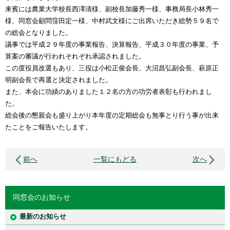
来賓には農業大学校長西澤清様、副校長加藤秀一様、事務局長小林秀一
様、同窓会顧問窪田定一様、中村武文様にご出席いただき総勢５９名で
の総会となりました。
議事では平成２９年度の事業報告、決算報告、平成３０年度の事業、予
算案の審議が行われそれぞれ承認されました。
この度役員改選もあり、三役は小松正俊会長、大沼昌弘副会長、萩原正
明副会長で再選と決定されました。
また、本会に功績のありました１２名の方の功労者表彰も行われまし
た。
総会後の懇親会も盛り上がり本年度の定期総会も無事とり行う事が出来
たことをご報告いたします。
前へ
一覧にもどる
次へ
同窓会のお知らせ
最新のお知らせ